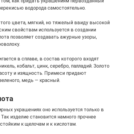
 том, как придать украшениям первозданный
 перекисью водорода самостоятельно.
лтого цвета, мягкий, но тяжелый ввиду высокой
ским свойствам используется в создании
лота позволяет создавать ажурные узоры,
оволоку.
ается в сплаве, в состав которого входят
кель, кобальт, цинк, серебро, палладий. Золото
расоту и изящность. Примеси придают
зеленого, медь — красный.
лота
ирных украшениях оно используется только в
 Так изделие становится намного прочнее
стойким к щелочам и к кислотам.