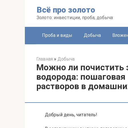
Перейти
Всё про золото
к
контенту
Золото: инвестиции, проба, добыча
Проба и виды
Добыча
Вложе
Главная
»
Добыча
Можно ли почистить 
водорода: пошаговая
растворов в домашни
Добрый день, читатель!