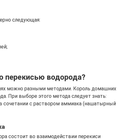
мерно следующая:
ей;
о перекисью водорода?
иях можно разными методами. Король домашних
да. При выборе этого метода следует знать:
 в сочетании с раствором аммиака (нашатырный
ка
ора состоит во взаимодействии перекиси