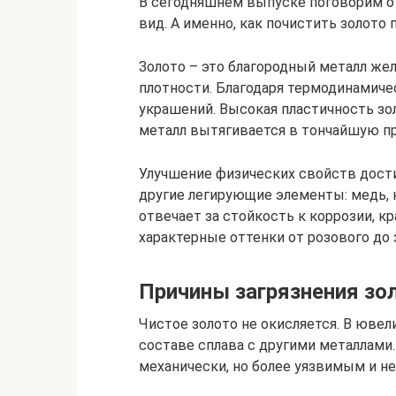
В сегодняшнем выпуске поговорим о
вид. А именно, как почистить золото
Золото – это благородный металл же
плотности. Благодаря термодинамиче
украшений. Высокая пластичность зо
металл вытягивается в тончайшую пр
Улучшение физических свойств достиг
другие легирующие элементы: медь, ни
отвечает за стойкость к коррозии, к
характерные оттенки от розового до 
Причины загрязнения зо
Чистое золото не окисляется. В ювел
составе сплава с другими металлами.
механически, но более уязвимым и не