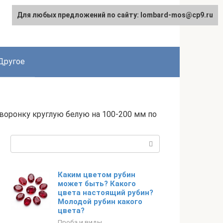
Для любых предложений по сайту: lombard-mos@cp9.ru
Другое
 воронку круглую белую на 100-200 мм по
Поиск:
Каким цветом рубин
может быть? Какого
цвета настоящий рубин?
Молодой рубин какого
цвета?
Проба и виды