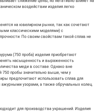
вливает снижение цены, но негативно влияет на
ханическом воздействии изделия легко
енятся на ювелирном рынке, так как сочетают
чными классическими моделями) с
рочности. По своим свойствам такой сплав не
аурума (750 проба) изделия приобретают
менять насыщенность и выраженность
оличества меди в составе. Однако вне
й 750 пробы значительно выше, чем у
елиры предпочитают использовать сплав для
 ажурными узорами, а также обручальных колец.
 подходит для производства украшений. Изделия