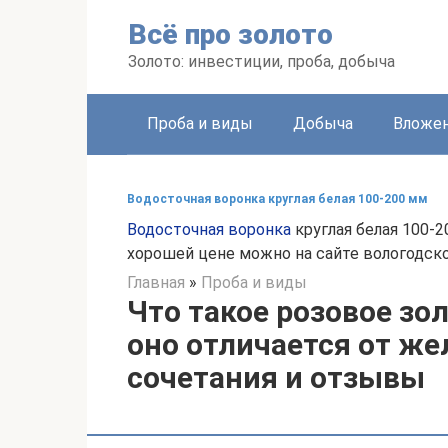
Перейти
Всё про золото
к
контенту
Золото: инвестиции, проба, добыча
Проба и виды
Добыча
Вложе
Водосточная воронка круглая белая 100-200 мм
Водосточная воронка
круглая белая 100-2
хорошей цене можно на сайте вологодско
Главная
»
Проба и виды
Что такое розовое зо
оно отличается от же
сочетания и отзывы