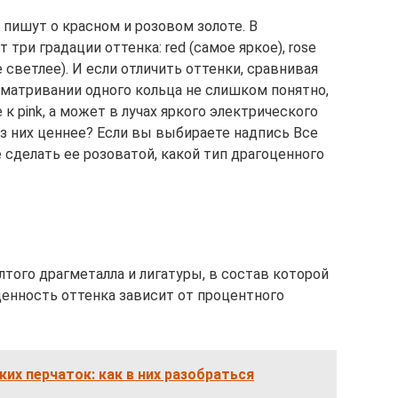
пишут о красном и розовом золоте. В
три градации оттенка: red (самое яркое), rose
е светлее). И если отличить оттенки, сравнивая
сматривании одного кольца не слишком понятно,
 к pink, а может в лучах яркого электрического
 из них ценнее? Если вы выбираете надпись Все
е сделать ее розоватой, какой тип драгоценного
лтого драгметалла и лигатуры, в состав которой
щенность оттенка зависит от процентного
их перчаток: как в них разобраться