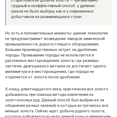
Старательская добыча золота — чрезвычайно
трудный и неэффективный способ. у древних
греков не было выбора, как и у современных
добытчиков из развивающихся стран.
Но есть и положительные моменты: данная технология
не предусматривает возведения заводов химической
промышленности, дорогостоящего оборудования,
больших производственных затрат на дробление
породы. Промывание породы не используется в
рассеянных месторождениях золота, где размеры
частичек драгоценного металла не достигают одного
миллиметра и в месторождениях, где порода не
отделяется от золота после дробления.
К концу девятнадцатого века, практически все золото
добывалось при помощи метода извлечения из
золотоносных руд. Данный способ был выбран из-за
обеднения речных залежей, в которых встречалось все
меньше золота. Сейчас идет добыча рудного золота,
которое добывается из недр земной коры и химическим