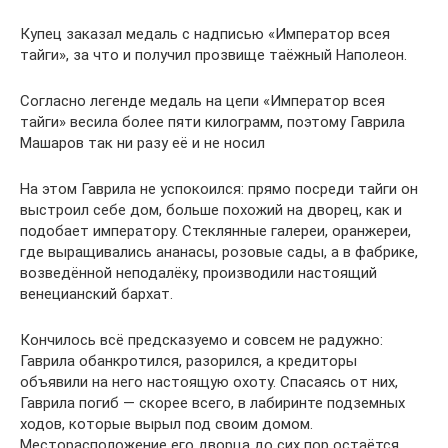
Купец заказал медаль с надписью «Император всея
тайги», за что и получил прозвище таёжный Наполеон.
Согласно легенде медаль на цепи «Император всея
тайги» весила более пяти килограмм, поэтому Гаврила
Машаров так ни разу её и не носил
На этом Гаврила не успокоился: прямо посреди тайги он
выстроил себе дом, больше похожий на дворец, как и
подобает императору. Стеклянные галереи, оранжереи,
где выращивались ананасы, розовые сады, а в фабрике,
возведённой неподалёку, производили настоящий
венецианский бархат.
Кончилось всё предсказуемо и совсем не радужно:
Гаврила обанкротился, разорился, а кредиторы
объявили на него настоящую охоту. Спасаясь от них,
Гаврила погиб — скорее всего, в лабиринте подземных
ходов, которые вырыл под своим домом.
Месторасположение его дворца до сих пор остаётся