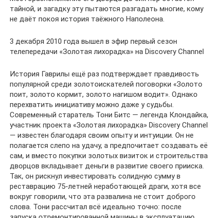
тайной, и загадку эту пытаются разгадать многие, кому
не даёт покоя история таёжного Наполеона.
3 декабря 2010 года вышел в эфир первый сезон
телепередачи «Золотая лихорадка» на Discovery Channel
История Гаврилы ещё раз подтверждает правдивость
популярной среди золотоискателей поговорки «Золото
поит, золото кормит, золото нагишом водит». Однако
перехватить инициативу можно даже у судьбы.
Современный старатель Тони Битс — легенда Клондайка,
участник проекта «Золотая лихорадка» Discovery Channel
— известен благодаря своим опыту и интуиции. Он не
полагается слепо на удачу, а предпочитает создавать её
сам, и вместо покупки золотых визиток и строительства
дворцов вкладывает деньги в развитие своего прииска.
Так, он рискнул инвестировать солидную сумму в
реставрацию 75-летней неработающей драги, хотя все
вокруг говорили, что эта развалина не стоит доброго
слова. Тони рассчитал всё идеально точно: после
запуска отремонтированной машины в эксплуатацию