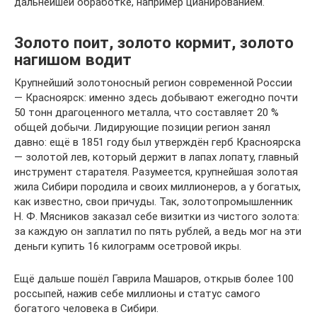
дальнейшей обработке, например цианированием.
Золото поит, золото кормит, золото
нагишом водит
Крупнейший золотоносный регион современной России
— Красноярск: именно здесь добывают ежегодно почти
50 тонн драгоценного металла, что составляет 20 %
общей добычи. Лидирующие позиции регион занял
давно: ещё в 1851 году был утверждён герб Красноярска
— золотой лев, который держит в лапах лопату, главный
инструмент старателя. Разумеется, крупнейшая золотая
жила Сибири породила и своих миллионеров, а у богатых,
как известно, свои причуды. Так, золотопромышленник
Н. Ф. Мясников заказал себе визитки из чистого золота:
за каждую он заплатил по пять рублей, а ведь мог на эти
деньги купить 16 килограмм осетровой икры.
Ещё дальше пошёл Гаврила Машаров, открыв более 100
россыпей, нажив себе миллионы и статус самого
богатого человека в Сибири.