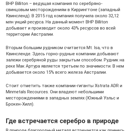
ВНР Billiton – ведущая компания по серебряно-
свинцовым месторождениям в Киррингтоне (западный
Квинсленд). В 2015 год компания получила около 32,12
млн унций ресурса. На данный момент ВНР Billiton
добывает и производит около 43% ресурсов во всей
территории Австралии.
Вторым большим рудником считается Mt. Isa, что в
Квинсленде. Здесь горно-рудные компании добывают
залежи серебряной руды закрытым способом. Рудник на
реке Мак Артура является третьем по значимости. В нем
добывается около 15% всего железа Австралии.
Стоит отметить также компании-гиганты Xstrata ADR и
Minmetals Recources. Они владеют небольшими
месторождениями в западных землях (Южный Уэльс и
Брокен-Хилл).
Где встречается серебро в природе
В природе благородный металл встречается как примесь