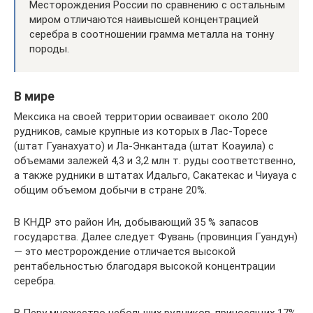
Месторождения России по сравнению с остальным
миром отличаются наивысшей концентрацией
серебра в соотношении грамма металла на тонну
породы.
В мире
Мексика на своей территории осваивает около 200
рудников, самые крупные из которых в Лас-Торесе
(штат Гуанахуато) и Ла-Энкантада (штат Коауила) с
объемами залежей 4,3 и 3,2 млн т. руды соответственно,
а также рудники в штатах Идальго, Сакатекас и Чиуауа с
общим объемом добычи в стране 20%.
В КНДР это район Ин, добывающий 35 % запасов
государства. Далее следует Фувань (провинция Гуандун)
— это местророждение отличается высокой
рентабельностью благодаря высокой концентрации
серебра.
В Перу множество небольших рудников, приносящих 17%