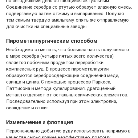
по сегодняшний день остающийся актуальным.
Соединение серебра со ртутью образует влажную смесь,
подвергаемую затем отжиму и выпариванию. Получая
тем самым твёрдую амальгаму, опять же отправляемую
для очистки на специальные заводы.
Пирометаллургическим способом
Необходимо отметить, что большая часть получаемого
в мире серебра (четыре пятых всего количества)
является побочным продуктом переработки
комплексных руд. В процессе пирометаллургии
образуются серебросодержащие соединения меди,
свинца и цинка. С помощью процессов Паркеса,
Паттисона и метода купелирования, драгоценный
металл отделяют от остальных химических элементов.
Последовательно используя при этом электролиз,
осаждение и отжиг.
Измельчение и флотация
Первоначально добытую руду использовать напрямую в
качестве сырья крайне неэффективно, поэтому