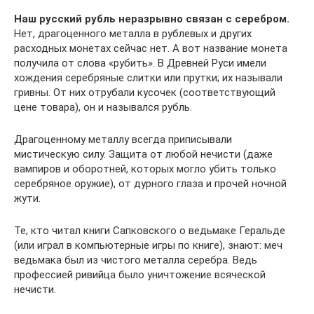
Наш русский рубль неразрывно связан с серебром.
Нет, драгоценного металла в рублевых и других
расходных монетах сейчас нет. А вот название монета
получила от слова «рубить». В Древней Руси имели
хождения серебряные слитки или прутки; их называли
гривны. От них отрубали кусочек (соответствующий
цене товара), он и назывался рубль.
Драгоценному металлу всегда приписывали
мистическую силу. Защита от любой нечисти (даже
вампиров и оборотней, которых могло убить только
серебряное оружие), от дурного глаза и прочей ночной
жути.
Те, кто читал книги Сапковского о ведьмаке Геральде
(или играл в компьютерные игры по книге), знают: меч
ведьмака был из чистого металла серебра. Ведь
профессией ривийца было уничтожение всяческой
нечисти.