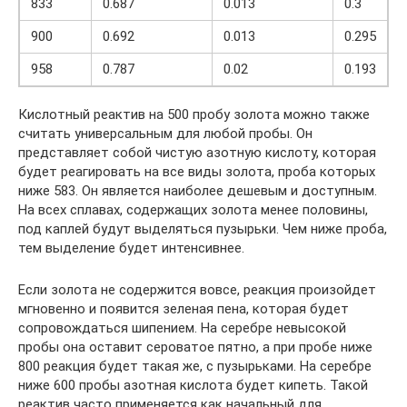
833
0.687
0.013
0.3
900
0.692
0.013
0.295
958
0.787
0.02
0.193
Кислотный реактив на 500 пробу золота можно также
считать универсальным для любой пробы. Он
представляет собой чистую азотную кислоту, которая
будет реагировать на все виды золота, проба которых
ниже 583. Он является наиболее дешевым и доступным.
На всех сплавах, содержащих золота менее половины,
под каплей будут выделяться пузырьки. Чем ниже проба,
тем выделение будет интенсивнее.
Если золота не содержится вовсе, реакция произойдет
мгновенно и появится зеленая пена, которая будет
сопровождаться шипением. На серебре невысокой
пробы она оставит сероватое пятно, а при пробе ниже
800 реакция будет такая же, с пузырьками. На серебре
ниже 600 пробы азотная кислота будет кипеть. Такой
реактив часто применяется как начальный для