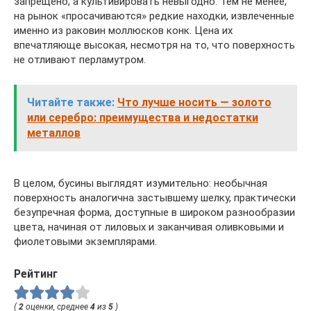
запрещено, а культивировать невыгодно. Тем не менее,
на рынок «просачиваются» редкие находки, извлеченные
именно из раковин моллюсков конк. Цена их
впечатляюще высокая, несмотря на то, что поверхность
не отливают перламутром.
Читайте также:
Что лучше носить — золото
или серебро: преимущества и недостатки
металлов
В целом, бусины выглядят изумительно: необычная
поверхность аналогична застывшему шелку, практически
безупречная форма, доступные в широком разнообразии
цвета, начиная от лиловых и заканчивая оливковыми и
фиолетовыми экземплярами.
Рейтинг
(
2
оценки, среднее
4
из
5
)