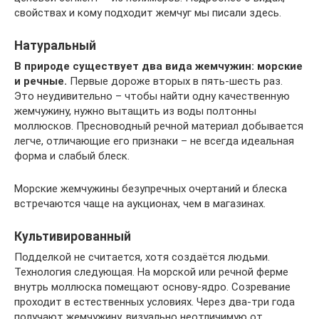
свойствах и кому подходит жемчуг мы писали здесь.
Натуральный
В природе существует два вида жемчужин: морские
и речные.
Первые дороже вторых в пять-шесть раз.
Это неудивительно – чтобы найти одну качественную
жемчужину, нужно вытащить из воды полтонны
моллюсков. Пресноводный речной материал добывается
легче, отличающие его признаки – не всегда идеальная
форма и слабый блеск.
Морские жемчужины безупречных очертаний и блеска
встречаются чаще на аукционах, чем в магазинах.
Культивированный
Подделкой не считается, хотя создаётся людьми.
Технология следующая. На морской или речной ферме
внутрь моллюска помещают основу-ядро. Созревание
проходит в естественных условиях. Через два-три года
получают жемчужину, визуально неотличимую от