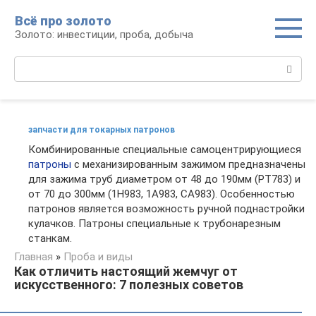
Перейти
Всё про золото
к
Золото: инвестиции, проба, добыча
контенту
Поиск:
запчасти для токарных патронов
Комбинированные специальные самоцентрирующиеся
патроны
с механизированным зажимом предназначены
для зажима труб диаметром от 48 до 190мм (РТ783) и
от 70 до 300мм (1Н983, 1А983, СА983). Особенностью
патронов является возможность ручной поднастройки
кулачков. Патроны специальные к трубонарезным
станкам.
Главная
»
Проба и виды
Как отличить настоящий жемчуг от
искусственного: 7 полезных советов