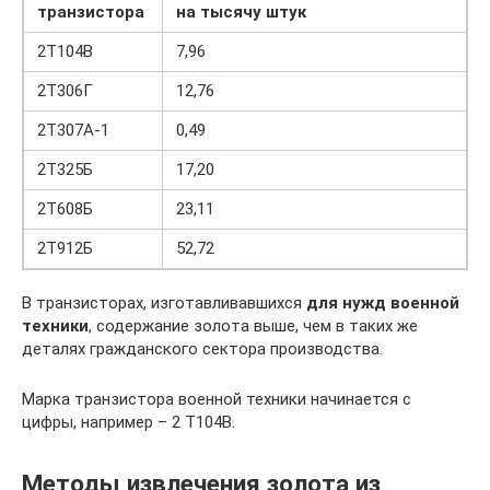
транзистора
на тысячу штук
2Т104В
7,96
2Т306Г
12,76
2Т307А-1
0,49
2Т325Б
17,20
2Т608Б
23,11
2Т912Б
52,72
В транзисторах, изготавливавшихся
для нужд военной
техники
, содержание золота выше, чем в таких же
деталях гражданского сектора производства.
Марка транзистора военной техники начинается с
цифры, например – 2 Т104В.
Методы извлечения золота из