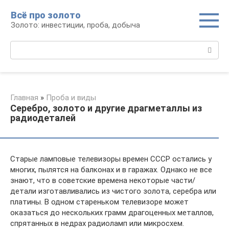
Перейти
Всё про золото
к
Золото: инвестиции, проба, добыча
контенту
Поиск:
Главная
»
Проба и виды
Cеребро, золото и другие драгметаллы из
радиодеталей
Старые ламповые телевизоры времен СССР остались у
многих, пылятся на балконах и в гаражах. Однако не все
знают, что в советские времена некоторые части/
детали изготавливались из чистого золота, серебра или
платины. В одном стареньком телевизоре может
оказаться до нескольких грамм драгоценных металлов,
спрятанных в недрах радиоламп или микросхем.