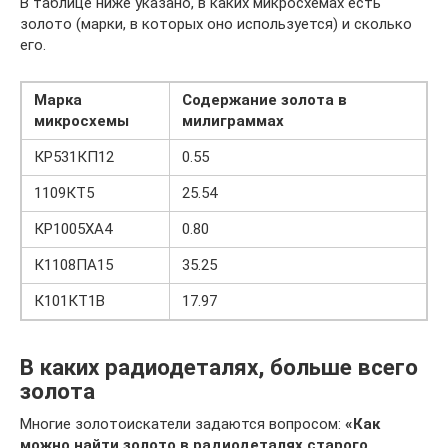
В таблице ниже указано, в каких микросхемах есть
золото (марки, в которых оно используется) и сколько
его.
Марка
Содержание золота в
микросхемы
милиграммах
КР531КП12
0.55
1109КТ5
25.54
КР1005ХА4
0.80
К1108ПА15
35.25
К101КТ1В
17.97
В каких радиодеталях, больше всего
золота
Многие золотоискатели задаются вопросом:
«Как
можно найти золото в радиодеталях старого