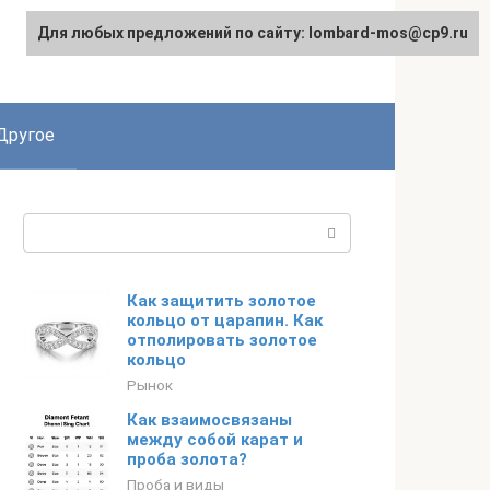
Для любых предложений по сайту: lombard-mos@cp9.ru
Другое
Поиск:
Как защитить золотое
кольцо от царапин. Как
отполировать золотое
кольцо
Рынок
Как взаимосвязаны
между собой карат и
проба золота?
Проба и виды