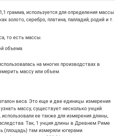
1,1 грамма, используется для определения массы
к золото, серебро, платина, палладий, родий и т.
а, то есть массы.
ой объема.
использовалась на многих производствах в
змерить массу или объем.
о эталон веса. Это еще и две единицы измерения
 узнать массу, существует несколько унций.
 использовали ее также для измерения длины,
аследства. Так, 1 унция длины в Древнем Риме
ть (площадь) там измеряли югерами.