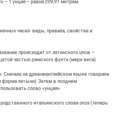
 – 1 унция – равна 209,91 метрам.
ачных чисел: виды, правила, свойства и
азвание происходит от латинского uncia —
цатой частью римского фунта (мера веса).
 Сначала на древнеанглийском языке говорили
я форма латыни). Затем в позднем
пользовать слово «унция».
родственного итальянского слова onza (теперь