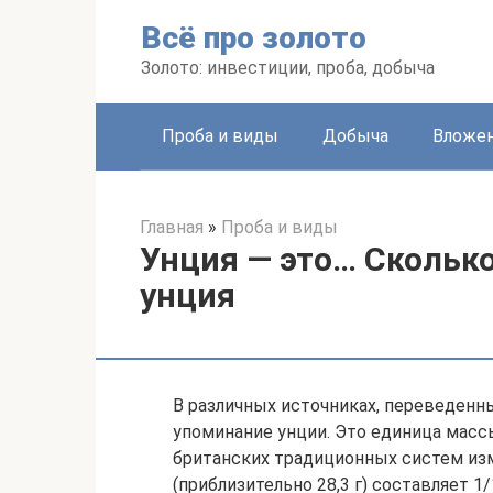
Перейти
Всё про золото
к
контенту
Золото: инвестиции, проба, добыча
Проба и виды
Добыча
Вложе
Главная
»
Проба и виды
Унция — это… Скольк
унция
В различных источниках, переведенн
упоминание унции. Это единица масс
британских традиционных систем из
(приблизительно 28,3 г) составляет 1