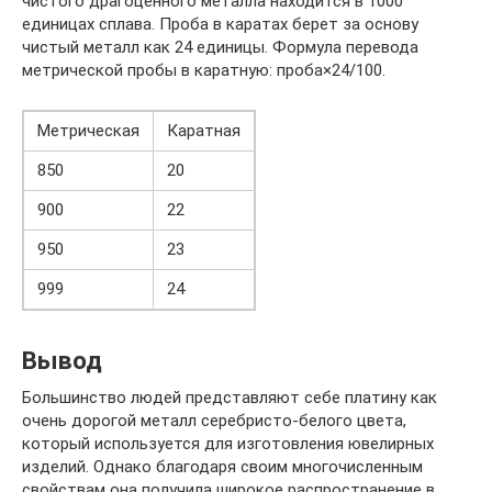
чистого драгоценного металла находится в 1000
единицах сплава. Проба в каратах берет за основу
чистый металл как 24 единицы. Формула перевода
метрической пробы в каратную: проба×24/100.
Метрическая
Каратная
850
20
900
22
950
23
999
24
Вывод
Большинство людей представляют себе платину как
очень дорогой металл серебристо-белого цвета,
который используется для изготовления ювелирных
изделий. Однако благодаря своим многочисленным
свойствам она получила широкое распространение в