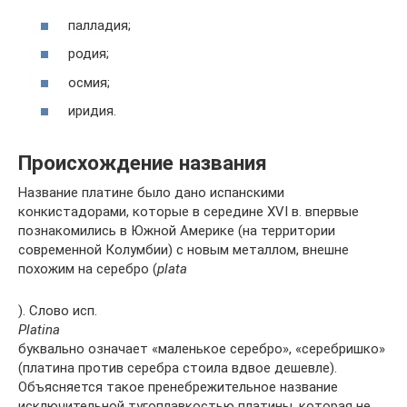
палладия;
родия;
осмия;
иридия.
Происхождение названия
Название платине было дано испанскими
конкистадорами, которые в середине XVI в. впервые
познакомились в Южной Америке (на территории
современной Колумбии) с новым металлом, внешне
похожим на серебро (
plata
). Слово исп.
Platina
буквально означает «маленькое серебро», «серебришко»
(платина против серебра стоила вдвое дешевле).
Объясняется такое пренебрежительное название
исключительной тугоплавкостью платины, которая не