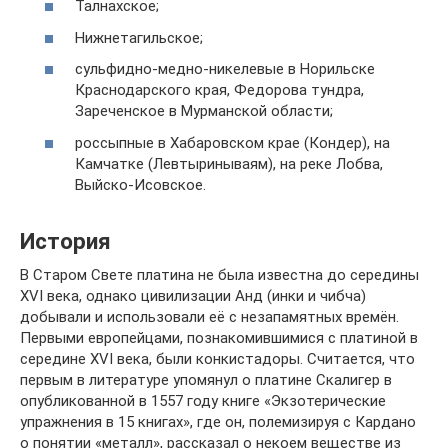
Талнахское;
Нижнетагильское;
сульфидно-медно-никелевые в Норильске
Краснодарского края, Федорова тундра,
Зареченское в Мурманской области;
россыпные в Хабаровском крае (Кондер), на
Камчатке (Левтыринываям), на реке Лобва,
Выйско-Исовское.
История
В Старом Свете платина не была известна до середины
XVI века, однако цивилизации Анд (инки и чибча)
добывали и использовали её с незапамятных времён.
Первыми европейцами, познакомившимися с платиной в
середине XVI века, были конкистадоры. Считается, что
первым в литературе упомянул о платине Скалигер в
опубликованной в 1557 году книге «Экзотерические
упражнения в 15 книгах», где он, полемизируя с Кардано
о понятии «металл», рассказал о некоем веществе из