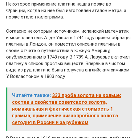
Некоторое применение платина нашла позже во
Франции, когда из неё был изготовлен эталон метра, а
позже эталон килограмма.
Согласно некоторым источникам, испанский математик
и мореплаватель А. де Ульоа в 1744 году привёз образцы
платины в Лондон, он поместил описание платины в
своём отчёте о путешествии в Южную Америку,
опубликованном в 1748 году. В 1789 А. Лавуазье включил
платину в список простых веществ. Впервые в чистом
виде из руд платина была получена английским химиком
У. Волластоном в 1803 году.
Читайте также:
333 проба золота на кольце:
состав и свойства советского золота,
номинальная и фактическая стоимость 1
грамма, применение низкопробного золота
сегодня в России и за рубежом