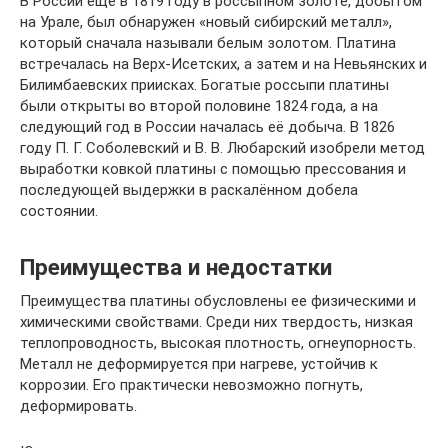
В России ещё в 1819 году в россыпном золоте, добытом
на Урале, был обнаружен «новый сибирский металл»,
который сначала называли белым золотом. Платина
встречалась на Верх-Исетских, а затем и на Невьянских и
Билимбаевских приисках. Богатые россыпи платины
были открыты во второй половине 1824 года, а на
следующий год в России началась её добыча. В 1826
году П. Г. Соболевский и В. В. Любарский изобрели метод
выработки ковкой платины с помощью прессования и
последующей выдержки в раскалённом добела
состоянии.
Преимущества и недостатки
Преимущества платины обусловлены ее физическими и
химическими свойствами. Среди них твердость, низкая
теплопроводность, высокая плотность, огнеупорность.
Металл не деформируется при нагреве, устойчив к
коррозии. Его практически невозможно погнуть,
деформировать.