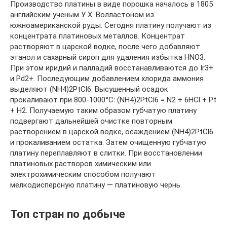
Производство платины в виде порошка началось в 1805
английским ученым У. Х. Волластоном из
южноамериканской руды. Сегодня платину получают из
концентрата платиновых металлов. Концентрат
растворяют в царской водке, после чего добавляют
этанол и сахарный сироп для удаления избытка HNO3.
При этом иридий и палладий восстанавливаются до Ir3+
и Pd2+. Последующим добавлением хлорида аммония
выделяют (NH4)2PtCl6. Высушенный осадок
прокаливают при 800-1000°C: (NH4)2PtCl6 = N2 + 6HCl + Pt
+ H2. Получаемую таким образом губчатую платину
подвергают дальнейшей очистке повторным
растворением в царской водке, осаждением (NH4)2PtCl6
и прокаливанием остатка. Затем очищенную губчатую
платину переплавляют в слитки. При восстановлении
платиновых растворов химическим или
электрохимическим способом получают
мелкодисперсную платину — платиновую чернь.
Топ стран по добыче