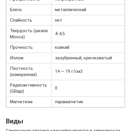
Блеск
металлический
Спайность
нет
Твердость (шкала
4-4,5
Мооса)
Прочность
ковкий
Излом
зазубренный, крючковатый
Плотность
14 — 19 г/см3
(измеренная)
Радиоактивность
0
(GRapi)
Магнетизм
парамагнетик
Виды
Самородная платина классифицируется в зависимости