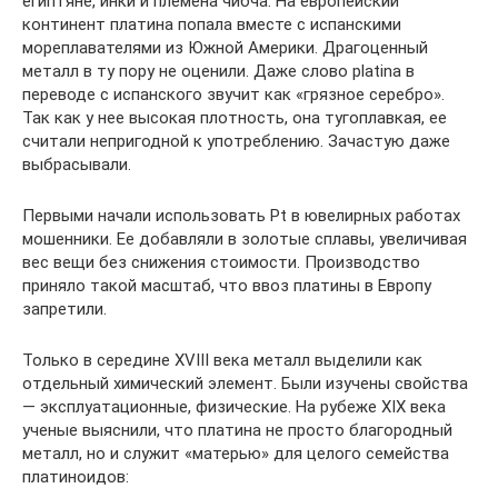
египтяне, инки и племена чибча. На европейский
континент платина попала вместе с испанскими
мореплавателями из Южной Америки. Драгоценный
металл в ту пору не оценили. Даже слово platina в
переводе с испанского звучит как «грязное серебро».
Так как у нее высокая плотность, она тугоплавкая, ее
считали непригодной к употреблению. Зачастую даже
выбрасывали.
Первыми начали использовать Pt в ювелирных работах
мошенники. Ее добавляли в золотые сплавы, увеличивая
вес вещи без снижения стоимости. Производство
приняло такой масштаб, что ввоз платины в Европу
запретили.
Только в середине XVIII века металл выделили как
отдельный химический элемент. Были изучены свойства
— эксплуатационные, физические. На рубеже XIX века
ученые выяснили, что платина не просто благородный
металл, но и служит «матерью» для целого семейства
платиноидов: