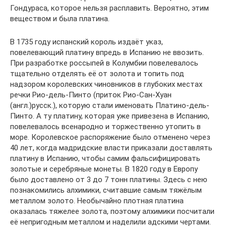
Гондураса, которое нельзя расплавить. Вероятно, этим
веществом и была платина.
В 1735 году испанский король издаёт указ,
повелевающий платину впредь в Испанию не ввозить.
При разработке россыпей в Колумбии повелевалось
тщательно отделять её от золота и топить под
надзором королевских чиновников в глубоких местах
речки Рио-дель-Пинто (приток Рио-Сан-Хуан
(англ.)русск.), которую стали именовать Платино-дель-
Пинто. А ту платину, которая уже привезена в Испанию,
повелевалось всенародно и торжественно утопить в
море. Королевское распоряжение было отменено через
40 лет, когда мадридские власти приказали доставлять
платину в Испанию, чтобы самим фальсифицировать
золотые и серебряные монеты. В 1820 году в Европу
было доставлено от 3 до 7 тонн платины. Здесь с нею
познакомились алхимики, считавшие самым тяжёлым
металлом золото. Необычайно плотная платина
оказалась тяжелее золота, поэтому алхимики посчитали
её непригодным металлом и наделили адскими чертами.