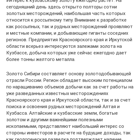
Интерес к кузбасскому золоту ежегодно растет. На
сегодняшний день здесь открыто полторы сотни
золотых месторождений, наибольшая часть которых
относится к россыпному типу. Внимание к разработке
как россыпных, так и рудных месторождений проявляют
и местные компании, и добывающие гиганты соседних
регионов. Предприятия Красноярского края и Иркутской
области всерьез интересуются залежами золота на
Кузбассе, добыча которых уже сейчас ежегодно дает
более тонны желтого металла.
Золото Сибири составляет основу золотодобывающей
отрасли России. Регион обладает высоким потенциалом
по наращиванию объемов добычи как за счет работы на
уже разведанных известных месторождениях
Красноярского края и Иркутской области, так и за счет
поиска и освоения рудных месторождений Алтая и
Кузбасса. Алтайские и кузбасские земли, богатые
золотом и другими важнейшими полезными
ископаемыми, представляют наибольший интерес со
стороны инвесторов в расчете на будущие доходы, так
как геологическая разведка подтверждает наличие