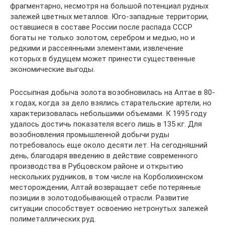
фрагментарно, несмотря на большой потенциал рудных
залежей цветных металлов. Юго-западные территории,
оставшиеся в составе России после распада СССР
богаты не только золотом, серебром и медью, но и
редкими и рассеянными элементами, извлечение
которых в будущем может принести существенные
экономические выгоды.
Россыпная добыча золота возобновилась на Алтае в 80-
х годах, когда за дело взялись старательские артели, но
характеризовалась небольшими объемами. К 1995 году
удалось достичь показателя всего лишь в 135 кг. Для
возобновления промышленной добычи руды
потребовалось еще около десяти лет. На сегодняшний
день, благодаря введению в действие современного
производства в Рубцовском районе и открытию
нескольких рудников, в том числе на Корболихинском
месторождении, Алтай возвращает себе потерянные
позиции в золотодобывающей отрасли. Развитие
ситуации способствует освоению нетронутых залежей
полиметаллических руд.