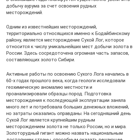
добычу аурума за счет освоения рудных
месторождений.
Одним из известнейших месторождений,
территориально относящихся именно к Бодайбинскому
району, является месторождение Сухой Лог, которое
относится к числу уникальнейших мест добычи золота в
России. Здесь сосредоточена огромная часть запасов,
составляющих золото Сибири.
Активные работы по освоению Сухого Лога начались в
60-х годах прошлого века, когда геологи исследовали
геохимическую аномалию местности и
проанализировали образцы пород. Подготовка
месторождения к последующей эксплуатации заняла
много лет и потребовала больших денежных вложений,
но затраты оказались оправданы. На сегодняшний день
Сухой Лог является крупнейшим рудным
месторождением золота не только России, но и мира.
Золоторудный гигант можно назвать национальным
достоянием страны, способным оказать решающее