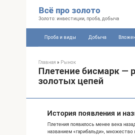
Перейти
Всё про золото
к
контенту
Золото: инвестиции, проба, добыча
Проба и виды
Добыча
Вложе
Главная
»
Рынок
Плетение бисмарк — 
золотых цепей
История появления и на
Плетения появилось менее века назад
названием «гарибальди», множество