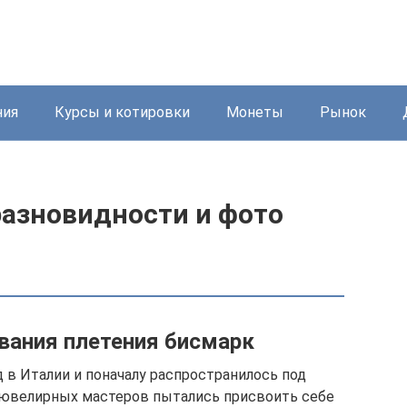
ния
Курсы и котировки
Монеты
Рынок
разновидности и фото
звания плетения бисмарк
 в Италии и поначалу распространилось под
 ювелирных мастеров пытались присвоить себе