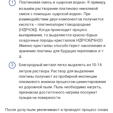
Платиновая смесь и «царская водка». К примеру,
возьмём растворение платиново-никелевой
смеси с помощью «царской водки». При
взаимодействии двух компонентов получается
кислота – платинохлористоводородная
(H2[PtCl6]). Когда происходит процесс
выпаривания, то выделяются красно-бурые
осадочные породы кристаллов H2[PtCl6]*6H2O.
Именно кристаллы способствуют накоплению и
хранению платины для будущих переплавок и т.
д.
Благородный металл легко выделить из 10-14
литров раствора. Раствор для выделения
платины получают из пробирной инспекции
плазмового анализа процессом цементирования
из дорожной пыли. Пыль необходимо нагреть,
признаком достаточного нагрева послужат
пузыри на поверхности.
После дозу пыли увеличивают и проводят процесс снова