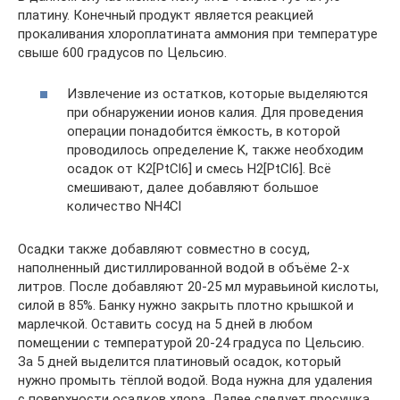
платину. Конечный продукт является реакцией
прокаливания хлороплатината аммония при температуре
свыше 600 градусов по Цельсию.
Извлечение из остатков, которые выделяются
при обнаружении ионов калия. Для проведения
операции понадобится ёмкость, в которой
проводилось определение K, также необходим
осадок от К2[PtCl6] и смесь H2[PtCl6]. Всё
смешивают, далее добавляют большое
количество NH4Cl
Осадки также добавляют совместно в сосуд,
наполненный дистиллированной водой в объёме 2-х
литров. После добавляют 20-25 мл муравьиной кислоты,
силой в 85%. Банку нужно закрыть плотно крышкой и
марлечкой. Оставить сосуд на 5 дней в любом
помещении с температурой 20-24 градуса по Цельсию.
За 5 дней выделится платиновый осадок, который
нужно промыть тёплой водой. Вода нужна для удаления
с поверхности осадков хлора. Далее следует просушка.