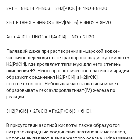
3Pt + 18HCl + 4HNO3 = 3H2[PtCl6] + 4NO + 8H2O
3Pd + 18HCl + 4HNO3 = 3H2[PdCl6] + 4NO2 + 8H2O
Au + 4HCl + HNO3 = H[AuCl4] + NO + 2H2O.
Палладий даже при растворении в «царской водке»
частично переходит в тетрахлоропалладиевую кислоту
H2[PdCl4], где проявляет типичную для него степень
окисления +2. Некоторое количество платины и иридия
образуют соединения H2[PtCl4] и H2[IrCl6],
соответственно. Небольшая часть платины может
образовывать гексахлороплатинат(IV) железа по
реакции:
3H2[PtCl6] + 2FeCl3 = Fe2[PtCl6]3 + 6HCl.
В присутствии азотной кислоты также образуются
нитрозохлоридные соединения платиновых металлов,
которые выпадают в виде желтого осадка. Образование