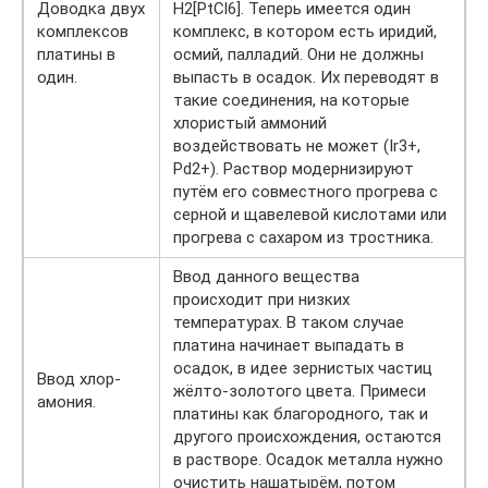
Доводка двух
H2[PtCl6]. Теперь имеется один
комплексов
комплекс, в котором есть иридий,
платины в
осмий, палладий. Они не должны
один.
выпасть в осадок. Их переводят в
такие соединения, на которые
хлористый аммоний
воздействовать не может (Ir3+,
Pd2+). Раствор модернизируют
путём его совместного прогрева с
серной и щавелевой кислотами или
прогрева с сахаром из тростника.
Ввод данного вещества
происходит при низких
температурах. В таком случае
платина начинает выпадать в
осадок, в идее зернистых частиц
Ввод хлор-
жёлто-золотого цвета. Примеси
амония.
платины как благородного, так и
другого происхождения, остаются
в растворе. Осадок металла нужно
очистить нашатырём, потом