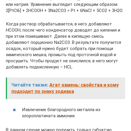
или натрия. Уравнение выглядит следующим образом:
2[PtCl6] + 2HCOOH + 3Na2CO3 = Pt + 6NaCl + 5CO2 + 3H2O.
Когда раствор обрабатывается, в него добавляют
HCOOH, после чего конденсатор доводят до кипения и
при этом помешивают. Далее в кипящую смесь
добавляют порционно Na2CO3. В результате получится
осадок, который нужно будет собрать при помощи
химического мешка, промыть под проточной водой и
просушить. Чтобы продукт не окислился, в него могут
добавлять подкисленную – HCL.
Читайте также:
Агат камень: свойства и кому
подходит по знаку зодиака
Извлечение благородного металла из
хлороплатината аммония.
В данном случае можно получить только губчатую