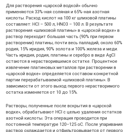
Для растворения «царской водкой» обычно
применяются 33%-ная соляная и 65%-ная азотная
кислоты. Расход кислот на 100 кг шлиховой платины
составляет: HCl – 500 л, HNO3 – 100 л. В результате
растворения «шлиховой платины» в «царской водке» в
раствор переходит большая часть (90% при первом
растворении) платины, почти весь палладий, около 60%
родия, 15% иридия, 90% золота и 100% железа и меди.
Часть иридия, родия, платины и серебро в виде AgCl
остаются в нерастворившемся остатке. Процентное
извлечение платиновых металлов при растворении в
«царской водке» определяется составом конкретной
партии перерабатываемой «шлиховой платины». В
зависимости от этого выход первого нерастворимого
остатка изменяется от 10 до 15%.
Растворы, полученные после вскрытия в «царской
водке», обрабатывают HCl с целью удаления остатков
азотной кислоты. Эта операция проводится при
постоянной температуре 120–125 оС. После упаривания
раствор охлаждается и отфильтровывается от первого