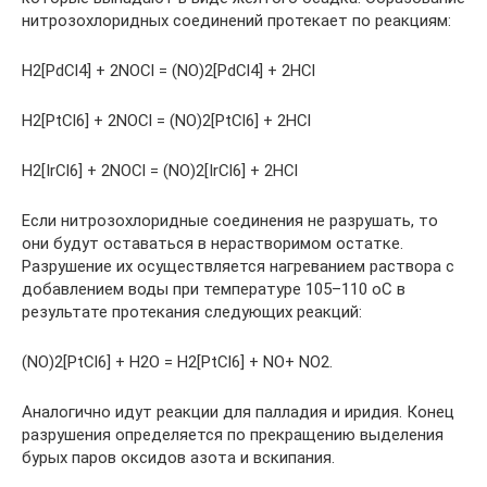
нитрозохлоридных соединений протекает по реакциям:
H2[PdCl4] + 2NOCl = (NO)2[PdCl4] + 2HCl
H2[PtCl6] + 2NOCl = (NO)2[PtCl6] + 2HCl
H2[IrCl6] + 2NOCl = (NO)2[IrCl6] + 2HCl
Если нитрозохлоридные соединения не разрушать, то
они будут оставаться в нерастворимом остатке.
Разрушение их осуществляется нагреванием раствора с
добавлением воды при температуре 105–110 оС в
результате протекания следующих реакций:
(NO)2[PtCl6] + H2О = H2[PtCl6] + NO+ NO2.
Аналогично идут реакции для палладия и иридия. Конец
разрушения определяется по прекращению выделения
бурых паров оксидов азота и вскипания.