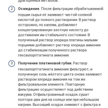
драгоценных металлов.
Осаждение
. После фильтрации обрабатываемой
порции сырья её заливают чистой соляной
кислотой до полного растворения. В раствор
осторожно, по каплям, добавляют
концентрированную азотную кислоту до
достижения им стабильного состояния. В
полученный раствор хлорида платины малыми
порциями добавляют раствор хлорида аммония
до стабилизации полученного раствора
гексахлорптатината аммония.
Получение платиновой губки
. Раствор
гексахлорптатината аммония фильтруют, и
полученную соль жёлтого цвета снова заливают
раствором хлорида аммония на том же
фильтровальном элементе. Повторную
фильтрацию осуществляют под действием
вакуума. Отфильтрованный осадок сушат
полтора-два дня на солнце или при небольшом
нагреве. Высохший осадок снимают с фильтра и