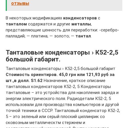
отзывы
В некоторых модификациях
конденсаторов
с
танталом
содержатся и другие
металлы
,
представляющие ценность для переработки: -серебро-
палладий; — платина; — золото; —
тантал
.
Танталовые конденсаторы › К52-2,5
большой габарит.
Танталовые конденсаторы › К52-2,5 большой габарит
Стоимость ориентиров. 45,0 грн или 121,93 руб за
шт.,в долл. S1.62
Назначение, краткое описание
танталовых конденсаторов К52-2, 5 Конденсаторы
танталовые – это устройства для накопления заряда и
энергии электрического поля. Радиодетали К52-2, 5
использовали для производства компьютеров и другой
точной техники в СССР. Танталовый конденсатор К52-2,
5 – это зеленый или серый плоский циллинрик со
сковозным металлическтм стержнем и