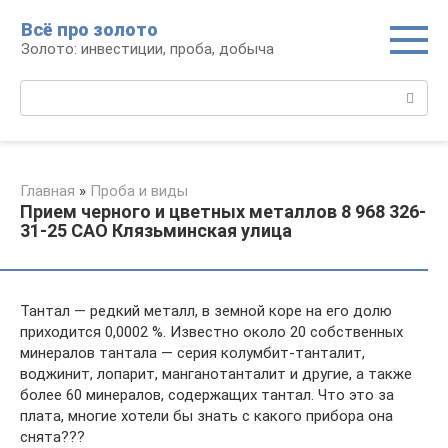
Перейти
Всё про золото
к
Золото: инвестиции, проба, добыча
контенту
Поиск:
Главная
»
Проба и виды
Прием черного и цветных металлов 8 968 326-
31-25 САО Клязьминская улица
Тантал — редкий металл, в земной коре на его долю
приходится 0,0002 %. Известно около 20 собственных
минералов тантала — серия колумбит-танталит,
воджинит, лопарит, манганотанталит и другие, а также
более 60 минералов, содержащих тантал. Что это за
плата, многие хотели бы знать с какого прибора она
снята???