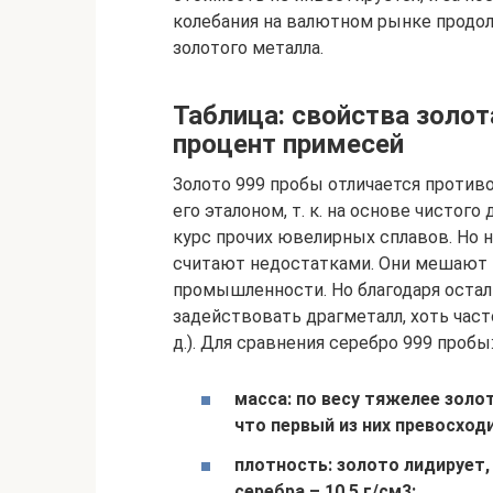
колебания на валютном рынке продол
золотого металла.
Таблица: свойства золот
процент примесей
Золото 999 пробы отличается проти
его эталоном, т. к. на основе чистог
курс прочих ювелирных сплавов. Но 
считают недостатками. Они мешают п
промышленности. Но благодаря оста
задействовать драгметалл, хоть часто
д.). Для сравнения серебро 999 пробы
масса: по весу тяжелее золо
что первый из них превосходи
плотность: золото лидирует, 
серебра – 10,5 г/см3;