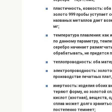
пластичность, ковкость: оба
золото 999 пробы уступает с
названых металлов дает возм
мг;
температура плавления: как 
по данному параметру, темпе
серебро начинает размягчать
обрабатывать, не придется п
теплопроводность: оба мате
электропроводность: золото 
производстве печатных плат
инертность: изделия обоих в
теряют форму, но золотой с
кислот (азотная), веществ, 
сплав может долго храниться
постепенно темнеет;