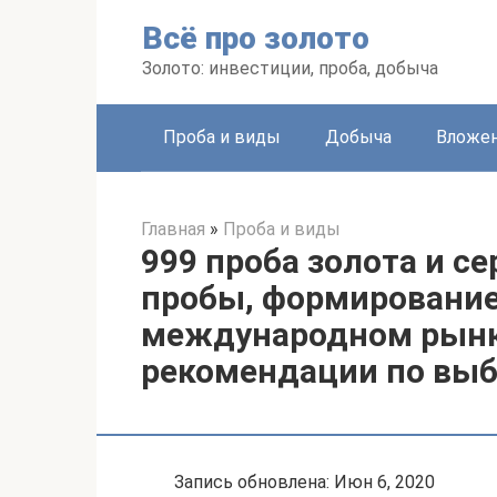
Перейти
Всё про золото
к
контенту
Золото: инвестиции, проба, добыча
Проба и виды
Добыча
Вложе
Главная
»
Проба и виды
999 проба золота и с
пробы, формирование
международном рынк
рекомендации по выб
Запись обновлена: Июн 6, 2020