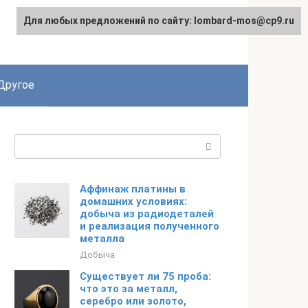
Для любых предложений по сайту: lombard-mos@cp9.ru
Другое
Поиск:
Аффинаж платины в
домашних условиях:
добыча из радиодеталей
и реализация полученного
металла
Добыча
Существует ли 75 проба:
что это за металл,
серебро или золото,