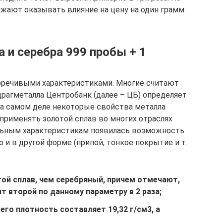
жают оказывать влияние на цену на один грамм
а и серебра 999 пробы + 1
воречивыми характеристиками. Многие считают
о драгметалла Центробанк (далее – ЦБ) определяет
на самом деле некоторые свойства металла
рименять золотой сплав во многих отраслях
льным характеристикам появилась возможность
 и в другой форме (припой, тонкое покрытие и т.
:
той сплав, чем серебряный, причем отмечают,
т второй по данному параметру в 2 раза;
его плотность составляет 19,32 г/см3, а