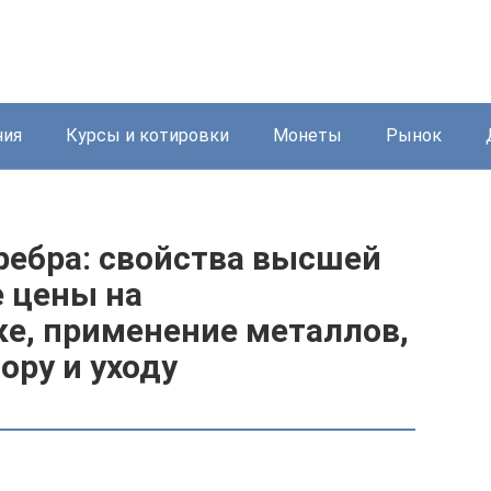
ния
Курсы и котировки
Монеты
Рынок
еребра: свойства высшей
 цены на
е, применение металлов,
ору и уходу