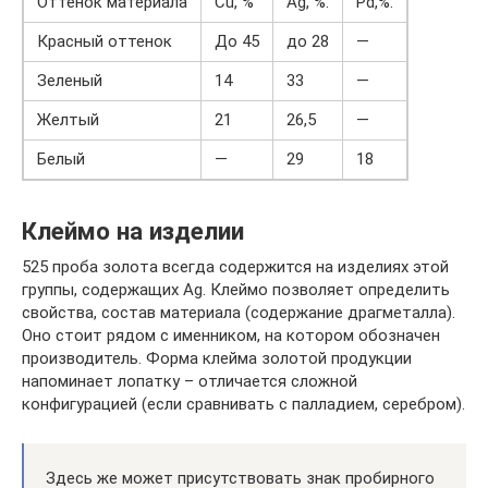
Оттенок материала
Cu, %
Ag, %.
Pd,%.
Красный оттенок
До 45
до 28
—
Зеленый
14
33
—
Желтый
21
26,5
—
Белый
—
29
18
Клеймо на изделии
525 проба золота всегда содержится на изделиях этой
группы, содержащих Ag. Клеймо позволяет определить
свойства, состав материала (содержание драгметалла).
Оно стоит рядом с именником, на котором обозначен
производитель. Форма клейма золотой продукции
напоминает лопатку – отличается сложной
конфигурацией (если сравнивать с палладием, серебром).
Здесь же может присутствовать знак пробирного