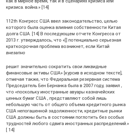
как в мирное время, так и в сценариях кризиса или
кризиса. война.» [14]
112th Конгресс США ввел законодательство, целью
которого была оценка влияния собственности Китая
долга США. [14] В последующем отчете Конгресса от
2013 г. утверждалось, что «[] потенциально серьезная
краткосрочная проблема возникнет, если Китай
внезапно
решит значительно сократить свои ликвидные
финансовые активы США» [курсив в исходном тексте],
отмечая также, что Федеральная резервная система
Председатель Бен Бернанка была в 2007 году, заявил ,
что «поскольку иностранные авуары казначейских
ценных бумаг США , представляют собой лишь
небольшую часть от общего объема кредитного рынка
США непогашенной задолженности, кредитные рынки
США должны быть в состоянии поглотить без особых
трудностей любого сдвига иностранных распределений.»
[ 14]