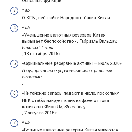
Основные функции
^
a
b
О КПБ , веб-сайте Народного банка Китая
^
a
b
«Уменьшение валютных резервов Китая
вызывает беспокойство» , Габриэль Вильдау,
Financial Times
, 18 октября 2015 г.
«Официальные резервные активы — июль 2020» .
Государственное управление иностранными
активами
.
«Китайские запасы падают в июле, поскольку
НБК стабилизирует юань на фоне оттока
капитала» Фион Ли,
Bloomberg
, 7 августа 2015 г.
^
a
b
«Большие валютные резервы Китая являются