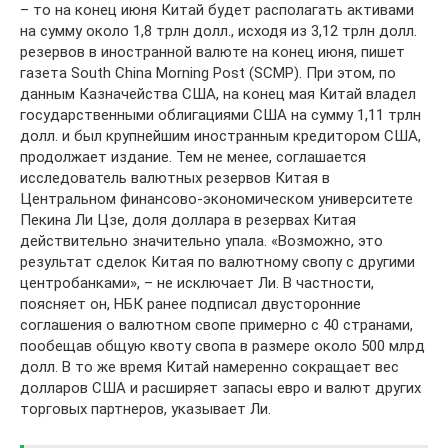
– то на конец июня Китай будет располагать активами
на сумму около 1,8 трлн долл., исходя из 3,12 трлн долл.
резервов в иностранной валюте на конец июня, пишет
газета South China Morning Post (SCMP). При этом, по
данным Казначейства США, на конец мая Китай владел
государственными облигациями США на сумму 1,11 трлн
долл. и был крупнейшим иностранным кредитором США,
продолжает издание. Тем не менее, соглашается
исследователь валютных резервов Китая в
Центральном финансово-экономическом университете
Пекина Ли Цзе, доля доллара в резервах Китая
действительно значительно упала. «Возможно, это
результат сделок Китая по валютному свопу с другими
центробанками», – не исключает Ли. В частности,
поясняет он, НБК ранее подписал двусторонние
соглашения о валютном свопе примерно с 40 странами,
пообещав общую квоту свопа в размере около 500 млрд
долл. В то же время Китай намеренно сокращает вес
долларов США и расширяет запасы евро и валют других
торговых партнеров, указывает Ли.