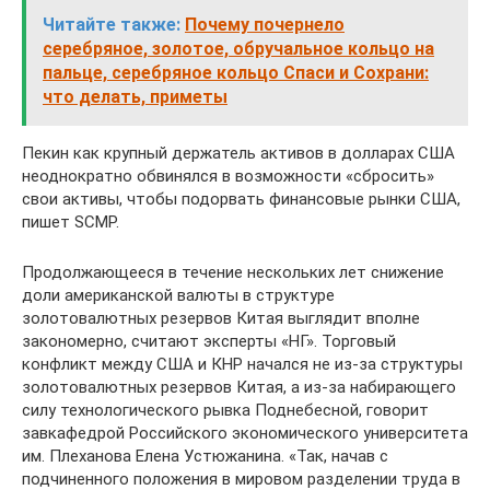
Читайте также:
Почему почернело
серебряное, золотое, обручальное кольцо на
пальце, серебряное кольцо Спаси и Сохрани:
что делать, приметы
Пекин как крупный держатель активов в долларах США
неоднократно обвинялся в возможности «сбросить»
свои активы, чтобы подорвать финансовые рынки США,
пишет SCMP.
Продолжающееся в течение нескольких лет снижение
доли американской валюты в структуре
золотовалютных резервов Китая выглядит вполне
закономерно, считают эксперты «НГ». Торговый
конфликт между США и КНР начался не из-за структуры
золотовалютных резервов Китая, а из-за набирающего
силу технологического рывка Поднебесной, говорит
завкафедрой Российского экономического университета
им. Плеханова Елена Устюжанина. «Так, начав с
подчиненного положения в мировом разделении труда в