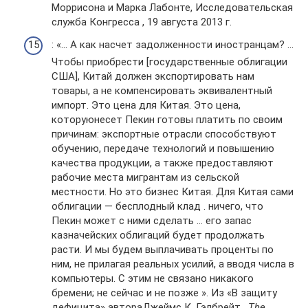
Моррисона и Марка Лабонте, Исследовательская
служба Конгресса , 19 августа 2013 г.
: «… А как насчет задолженности иностранцам? …
Чтобы приобрести [государственные облигации
США], Китай должен экспортировать нам
товары, а не компенсировать эквивалентный
импорт. Это цена для Китая. Это цена,
которуюнесет Пекин готовы платить по своим
причинам: экспортные отрасли способствуют
обучению, передаче технологий и повышению
качества продукции, а также предоставляют
рабочие места мигрантам из сельской
местности. Но это бизнес Китая. Для Китая сами
облигации — бесплодный клад . ничего, что
Пекин может с ними сделать … его запас
казначейских облигаций будет продолжать
расти. И мы будем выплачивать проценты по
ним, не прилагая реальных усилий, а вводя числа в
компьютеры. С этим не связано никакого
бремени; не сейчас и не позже ». Из «В защиту
дефицита» автораДжеймс К. Гэлбрейт ,
The