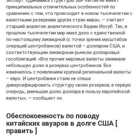
эксперт. «Динамика структуры ЗВР Китая не имеет
принципиальных отличительных особенностей по
сравнению с тем, что происходит в новом тысячелетии с
валютными резервами других стран мира», — считает
старший аналитик аналитического Вадим Иосуб. Так, в
прошлом тысячелетии мир имел дело с единственной
по-настоящему ликвидной (с точки зрения масштабов
операций центробанков) валютой – долларом США, и
соответствующим ликвидным рынком долларовых
гособлигаций. «Все прочие мировые валюты занимали
небольшую долю в резервах центробанков. Все
изменилось с появлением крупной региональной валюты
– евро. И центробанки стали не спеша
диверсифицировать структуру своих резервов, в первую
очередь, уменьшая долю доллара в пользу европейской
валюты», — сообщает он.
Обеспокоенность по поводу
китайских авуаров в долге США [
править ]