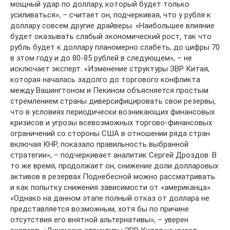
мощный удар по доллару, который будет только
усиливаться», – считает он, подчеркивая, что у рубля к
доллару совсем другие драйверы. «Наибольшее влияние
будет оказывать слабый экономический рост, так что
рубль будет к доллару планомерно слабеть, до цифры 70
в этом году и до 80-85 рублей в следующем», – не
исключает эксперт. «Изменение структуры ЗВР Китая,
которая началась задолго до торгового конфликта
между Вашингтоном и Пекином объясняется простым
стремлением страны диверсифицировать свои резервы,
что в условиях периодически возникающих финансовых
кризисов и угрозы всевозможных торгово-финансовых
ограничений со стороны США в отношении ряда стран
включая КНР, показало правильность выбранной
стратегии», – подчеркивает аналитик Сергей Дроздов. В
то же время, продолжает он, снижение доли долларовых
активов в резервах Поднебесной можно рассматривать
и как попытку снижения зависимости от «американца».
«Однако на данном этапе полный отказ от доллара не
представляется возможным, хотя бы по причине
отсутствия его внятной альтернативы», – уверен