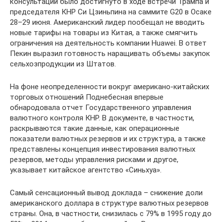
консультаций было достигнуто в ходе встречи Трампа и
председателя КНР Си Цзиньпина на саммите G20 в Осаке
28–29 июня. Американский лидер пообещал не вводить
новые тарифы на товары из Китая, а также смягчить
ограничения на деятельность компании Huawei. В ответ
Пекин выразил готовность наращивать объемы закупок
сельхозпродукции из Штатов.
На фоне неопределенности вокруг американо-китайских
торговых отношений Поднебесная впервые
обнародовала отчет Государственного управления
валютного контроля КНР. В документе, в частности,
раскрываются такие данные, как операционные
показатели валютных резервов и их структура, а также
представлены концепция инвестирования валютных
резервов, методы управления рисками и другое,
указывает китайское агентство «Синьхуа».
Самый сенсационный вывод доклада – снижение доли
американского доллара в структуре валютных резервов
страны. Она, в частности, снизилась с 79% в 1995 году до