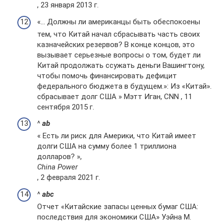
, 23 января 2013 г.
«… Должны ли американцы быть обеспокоены
тем, что Китай начал сбрасывать часть своих
казначейских резервов? В конце концов, это
вызывает серьезные вопросы о том, будет ли
Китай продолжать ссужать деньги Вашингтону,
чтобы помочь финансировать дефицит
федерального бюджета в будущем.»: Из «Китай».
сбрасывает долг США » Мэтт Иган, CNN , 11
сентября 2015 г.
^
a
b
« Есть ли риск для Америки, что Китай имеет
долги США на сумму более 1 триллиона
долларов? »,
China Power
, 2 февраля 2021 г.
^
a
b
c
Отчет «Китайские запасы ценных бумаг США:
последствия для экономики США» Уэйна М.