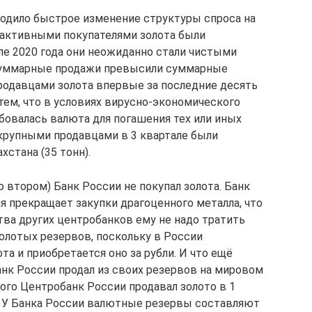
сходило быстрое изменение структуры спроса на
 активными покупателями золота были
ле 2020 года они неожиданно стали чистыми
(суммарные продажи превысили суммарные
продавцами золота впервые за последние десять
тем, что в условиях вирусно-экономического
бовалась валюта для погашения тех или иных
крупными продавцами в 3 квартале были
хстана (35 тонн).
о втором) Банк России не покупал золота. Банк
ля прекращает закупки драгоценного металла, что
тва других центробанков ему не надо тратить
олотых резервов, поскольку в России
а и приобретается оно за рубли. И что ещё
анк России продал из своих резервов на мировом
того Центробанк России продавал золото в 1
). У Банка России валютные резервы составляют