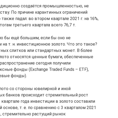
радиционно создаётся промышленностью, не
тву. По причине карантинных ограничений
также падал: во втором квартале 2021 г. на 16%,
тогам третьего квартала всего 76,7 т.
ло бы ещё большим, если бы оно не
а т. н. инвестиционное золото. Что это такое?
ных слитков или стандартных монет. В более
лото относятся ценные бумаги, обеспеченные
распространение сегодня получили
ные фонды (Exchange Traded Funds – ETF),
евые фонды).
олото со стороны ювелирной и иной
ых банков происходит стремительный рост
3 квартале года инвестиции в золото составили
й основе, т. е. по сравнению с 3 кварталом 2021
ты, стремительно растущий рынок