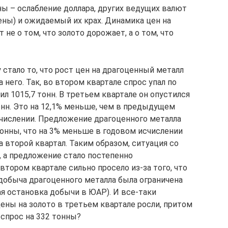
ны – ослабление доллара, других ведущих валют
иены) и ожидаемый их крах. Динамика цен на
не о том, что золото дорожает, а о том, что
 стало то, что рост цен на драгоценный металл
 него. Так, во втором квартале спрос упал по
л 1015,7 тонн. В третьем квартале он опустился
тонн. Это на 12,1% меньше, чем в предыдущем
счислении. Предложение драгоценного металла
тонны, что на 3% меньше в годовом исчислении
 второй квартал. Таким образом, ситуация со
, а предложение стало постепенно
тором квартале сильно просело из-за того, что
добыча драгоценного металла была ограничена
ая остановка добычи в ЮАР). И все-таки
цены на золото в третьем квартале росли, притом
спрос на 332 тонны?