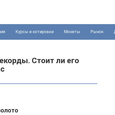
ния
Курсы и котировки
Монеты
Рынок
рекорды. Стоит ли его
ас
золото