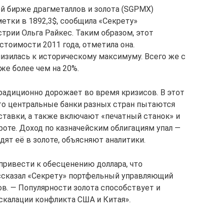
ой бирже драгметаллов и золота (SGPMX)
етки в 1892,3$, сообщила «Секрету»
трии Ольга Райкес. Таким образом, этот
тоимости 2011 года, отметила она.
лизилась к историческому максимуму. Всего же с
же более чем на 20%.
радиционно дорожает во время кризисов. В этот
что центральные банки разных стран пытаются
тавки, а также включают «печатный станок» и
роте. Доход по казначейским облигациям упал —
дят её в золоте, объясняют аналитики.
ривести к обесценению доллара, что
ассказал «Секрету» портфельный управляющий
. — Популярности золота способствует и
скалации конфликта США и Китая».