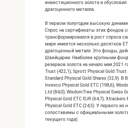
инвестиционного золота и обусловил
драгоценного металла.
В первом полугодии высокую динам
Спрос на сертификаты этих фондов с
трансформировался в рост спроса са
мире имеется несколько десятков ET
драгоценный металл. Это фонды, дей
Швейцарии. Наиболее крупными фонда
резервов золота на начало мая 2021 год
Trust (422,1); Sprott Physical Gold Trust
Standard Physical Gold Shares (32,9). В 
Invesco Physical Gold ETC (198,6); Wisdo
Ltd (84,0); WisdomTree Physical Swiss Gol
Physical Gold ETC EUR (64,7); Xtrackers 
Physical Gold ETC (24,5). У первого 
сопоставимы с официальными золоты
текущего года).