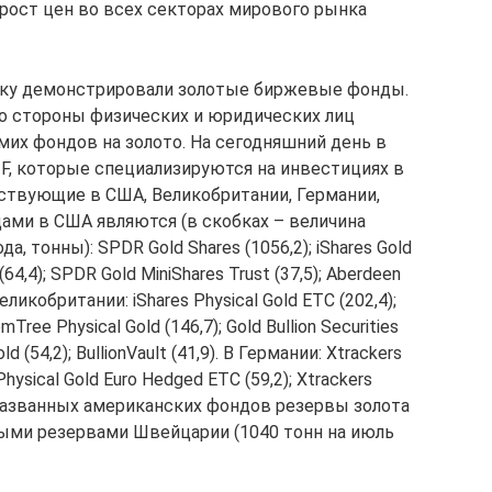
 рост цен во всех секторах мирового рынка
ику демонстрировали золотые биржевые фонды.
о стороны физических и юридических лиц
мих фондов на золото. На сегодняшний день в
F, которые специализируются на инвестициях в
ствующие в США, Великобритании, Германии,
ми в США являются (в скобках – величина
а, тонны): SPDR Gold Shares (1056,2); iShares Gold
 (64,4); SPDR Gold MiniShares Trust (37,5); Aberdeen
Великобритании: iShares Physical Gold ETC (202,4);
mTree Physical Gold (146,7); Gold Bullion Securities
d (54,2); BullionVault (41,9). В Германии: Xtrackers
Physical Gold Euro Hedged ETC (59,2); Xtrackers
из названных американских фондов резервы золота
ми резервами Швейцарии (1040 тонн на июль