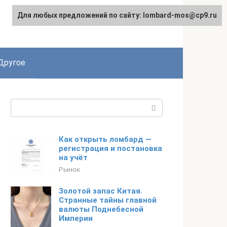
Для любых предложений по сайту: lombard-mos@cp9.ru
Другое
Поиск:
Как открыть ломбард —
регистрация и постановка
на учёт
Рынок
Золотой запас Китая.
Странные тайны главной
валюты Поднебесной
Империи