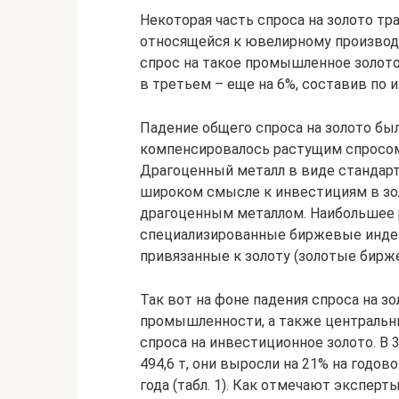
Некоторая часть спроса на золото т
относящейся к ювелирному производс
спрос на такое промышленное золото 
в третьем – еще на 6%, составив по и
Падение общего спроса на золото бы
компенсировалось растущим спросом н
Драгоценный металл в виде стандарт
широком смысле к инвестициям в зо
драгоценным металлом. Наибольшее 
специализированные биржевые индекс
привязанные к золоту (золотые бирж
Так вот на фоне падения спроса на з
промышленности, а также центральн
спроса на инвестиционное золото. В 
494,6 т, они выросли на 21% на годово
года (табл. 1). Как отмечают экспер