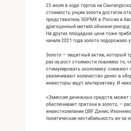
23 июля в ходе торгов на Сингапурск
стоимость унции золота достигла отм
представитель SGPMX в России и Авс
драгоценный металл обновил рекорд с
На других площадках цена тоже приб
начала 2021 года золото подорожало у
Золото — защитный актив, который т
раз на рост стоимости повлияло то, 
стимулировать экономику: снижают с
увеличивают количество денег в обо
инвесторы ищут альтернативу. И нахо
«Эмиссия денежных средств может п
обеспечивает притоки в золото, — р
инвесткомпании QBF Денис Иконников
политическая нестабильность из-за э