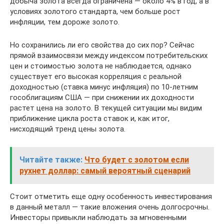
добыча золота всегда ограничена — около 4% в год, а в
условиях золотого стандарта, чем больше рост
инфляции, тем дороже золото.
Но сохранились ли его свойства до сих пор? Сейчас
прямой взаимосвязи между индексом потребительских
цен и стоимостью золота не наблюдается, однако
существует его высокая корреляция с реальной
доходностью (ставка минус инфляция) по 10-летним
гособлигациям США — при снижении их доходности
растет цена на золото. В текущей ситуации мы видим
приближение цикла роста ставок и, как итог,
нисходящий тренд цены золота.
Читайте также:
Что будет с золотом если
рухнет доллар: самый вероятный сценарий
Стоит отметить еще одну особенность инвестирования
в данный металл — такие вложения очень долгосрочны.
Инвесторы привыкли наблюдать за мгновенными