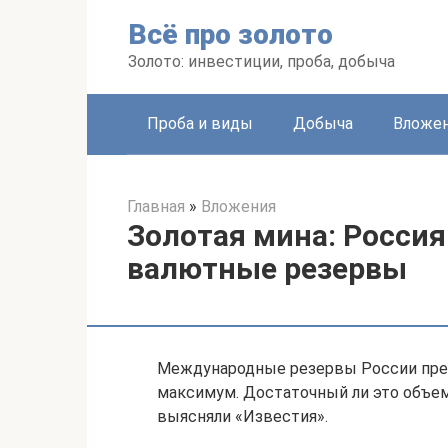
Перейти
Всё про золото
к
контенту
Золото: инвестиции, проба, добыча
Проба и виды
Добыча
Вложе
Главная
»
Вложения
Золотая мина: Росси
валютные резервы
Международные резервы России прев
максимум. Достаточный ли это объем
выясняли «Известия».