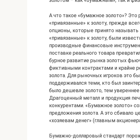
золотом – как «бумажным», так и фи
А что такое «бумажное золото»? Это
«привязанные» к золоту, прежде всег
опционы, которые принято называть
«привязанные» к золоту, были извес
производные финансовые инструмент
поставке реального товара преврати
бурное развитие рынка золотых фью
фиктивными контрактами и крайне р
золота. Для рыночных игроков это бы
поддерживался теми, кто был заинте
было дешевле золото, тем увереннее
Драгоценный металл и продукция пе
конкурентами. «Бумажное золото» с
предложения золота. А это сбивало ц
«хозяевам денег» (главным акционер
Бумажно-долларовый стандарт порож