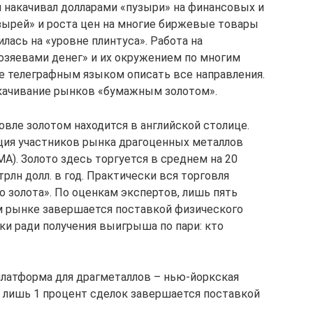
 накачивал долларами «пузыри» на финансовых и
узырей» и роста цен на многие биржевые товары
лась на «уровне плинтуса». Работа на
хозяевами денег» и их окружением по многим
е телеграфным языком описать все направления.
акачивание рынков «бумажным золотом».
вле золотом находится в английской столице.
ция участников рынка драгоценных металлов
LBMA). Золото здесь торгуется в среднем на 20
 трлн долл. в год. Практически вся торговля
 золота». По оценкам экспертов, лишь пять
м рынке завершается поставкой физического
ки ради получения выигрыша по пари: кто
платформа для драгметаллов – нью-йоркская
, лишь 1 процент сделок завершается поставкой