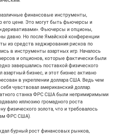
зическим.
 различные финансовые инструменты,
о его цене. Это могут быть фьючерсы и
 «деривативами». Фьючерсы и опционы,
тны давно. Но после Ямайской конференции
ы из средств хеджирования рисков по
лись в инструменты азартных игр. Началось
черсов и опционов, которые фактически были
едко завершались поставкой физического
л азартный бизнес, и этот бизнес активно
ресован в укреплении доллара США. Ведь чем
 себя чувствовал американский доллар.
чатного станка ФРС США были непримиримыми
оздавало иллюзию громадного роста
ену физического золота, что и требовалось
ам ФРС США).
дал бурный рост финансовых рынков,