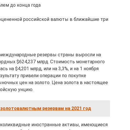
блем до конца года
оцененной российской валюты в ближайшие три
ь международные резервы страны выросли на
екордных $624,237 млрд. Стоимость монетарного
сь на $4,201 млрд, или на 3,3%, и на 1 ноября
езультату привели операции по покупке
ночных цен на золото. Цена золота в настоящее
ройскую унцию.
 золотовалютным резервам на 2021 год
коликвидные иностранные активы, имеющиеся