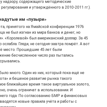
у надзору, содержащего методические
регулирования и утверждённого в 2010-2011 гг.).
надутые им «пузыри»
та, принятого на Ямайской конференции 1976
ца не был изгнан из мира банков и денег, но
». «Королевой» был американский доллар. За 45
 ослабла. Гляди, не сегодня-завтра помрёт. А вот
её место. Прошедшие 45 лет были
жение бесчисленное число раз пытались
 срывались.
ыло много. Один из них, который пока ещё не
лота» и бешеное развитие рынка такого
амое ближайшее время такое виртуальное золото,
но, очень ограничат в использовании. И
него года. По согласованию БМР и финансовых
 вводятся новые правила учёта и работы с