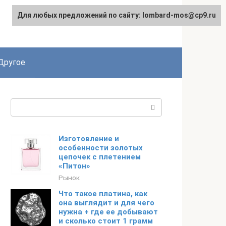
Для любых предложений по сайту: lombard-mos@cp9.ru
Другое
Поиск:
Изготовление и
особенности золотых
цепочек с плетением
«Питон»
Рынок
Что такое платина, как
она выглядит и для чего
нужна + где ее добывают
и сколько стоит 1 грамм